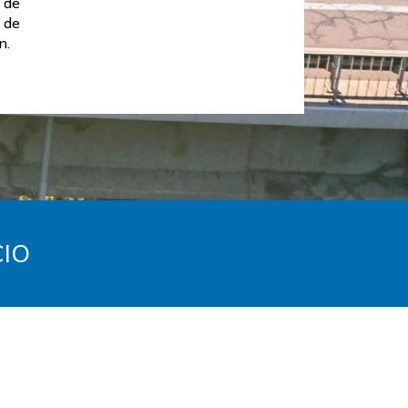
 de
 de
n.
CIO