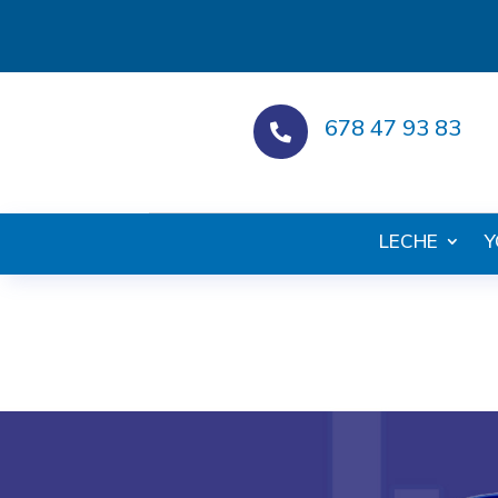
678 47 93 83

LECHE
Y