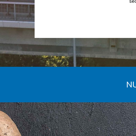
se
NU